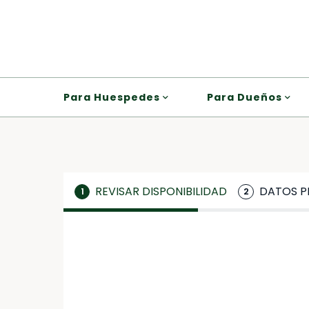
Para Huespedes
Para Dueños
REVISAR DISPONIBILIDAD
DATOS P
1
2
*
*
Llegada
Nombre
DATOS PERSONALES
Nombre
🔒 Secure Payment – Process
...