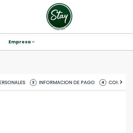
Empresa
ERSONALES
INFORMACION DE PAGO
COMPLET
3
4
*
*
Salida
Apellido
Apellido
ed by Stripe🛡 100% encrypted 
...