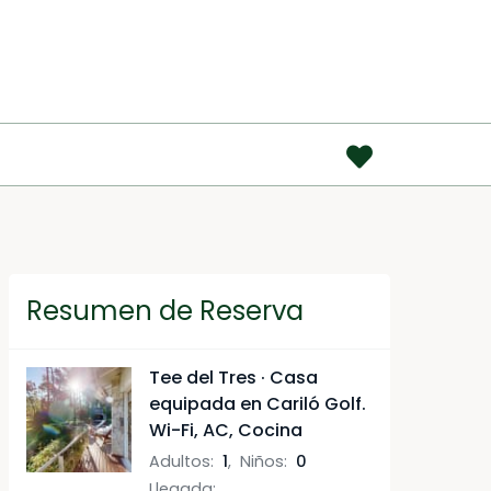
AR
Resumen de Reserva
Tee del Tres · Casa
equipada en Cariló Golf.
Wi-Fi, AC, Cocina
Adultos
:
1
,
Niños
:
0
Llegada
: