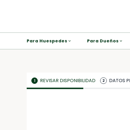
Para Huespedes
Para Dueños
REVISAR DISPONIBILIDAD
DATOS P
1
2
*
*
Llegada
Nombre
DATOS PERSONALES
Nombre
🔒 Secure Payment – Process
...